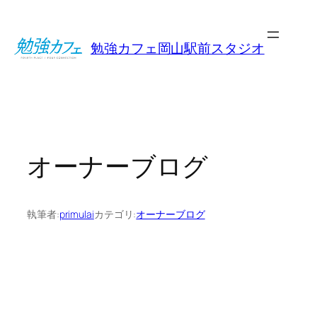
内
容
勉強カフェ岡山駅前スタジオ
を
ス
キ
ッ
プ
オーナーブログ
執筆者:
primulai
カテゴリ:
オーナーブログ