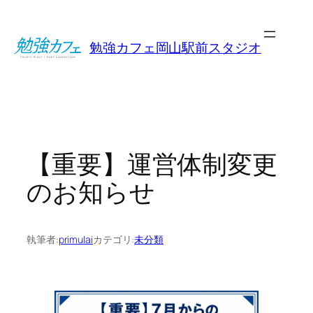
内
容
勉強カフェ岡山駅前スタジオ
を
ス
キ
ッ
プ
【重要】運営体制変更
のお知らせ
執筆者:
primulai
カテゴリ:
未分類